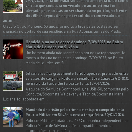
7/09/2025, seria um esbarrão que a vitima teria dado com o
veículo que conduzia no veículo do autor, vítima foi
alvejada pelas costas ao ser chamada no portão, na frente
dos filhos depois de negar ter colidido com veículo do
autor.
Cláudio Olívio Monteiro, 53 anos, foi morto a tiros pelas costas ao ser
chamada no portão, de sua residência, na Rua Adonias Lemes do Prado,...
Homicídio na noite deste domingo, 7/09/2025, no Bairro
Maria de Lourdes, em Silvânia.
Um homem ainda não identificado por nossa reportagem, foi
morto a tiros na noite deste domingo, 7/09/2025, no Bairro
Maria de Lourdes, em Si...
Silvaniense fica gravemente ferido após ser prensado entre
veículos de carga na Rodovia Senador José Caixeta GO-010,
no início da tarde desta sexta-feira, 12/06/2026.
A equipe do SAMU de Bonfinópolis, na USB-30, composta pelo
Condutor/Socorrista Waldevany e Técnica/Socorrista Maria
Luciene, foi abordada em...
Mandado de prisão pelo crime de estupro cumprido pela
Polícia Militar em Silvânia, nesta terça-feira, 20/01/2026.
Policiais Militares lotados na 47ª Companhia Independente de
Polícia Militar de Silvânia, após compartilhamento de
informações com as agênci...