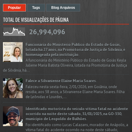
Popular
Tags
Blog Arquivos
TOTAL DE VISUALIZAÇÕES DE PÁGINA
26,994,096
Funcionária do Ministério Público do Estado de Goiás,
lotada há 27 anos, na Promotoria de Justiça de Silvânia, é
homenageada pela instituição.
A funcionária do Ministério Público do Estado de Goiás Keyla
Juliene Maria Batista Oliveira, lotada na Promotoria de Justiça
de Silvânia, há...
Falece a Silvaniense Elaine Maria Soares.
Faleceu nesta sexta-feira, 2/01/2026, em Goiânia, onde
residia, aos 58 anos, a Silvaniense Elaine Maria Soares. Filha
de Leônidas e Lourdes,...
Identificado motorista do veículo vítima fatal no acidente
ocorrido na noite deste sábado, 31/01/2025, na GO-330,
município de Leopoldo de Bulhões.
Foi identificado como Lucas Calazans, morador de Anápolis, a
vítima fatal do acidente ocorrido na noite deste sábado,