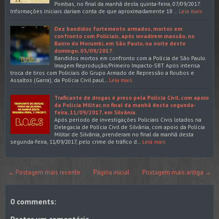
Pombas, no final da manhã desta quinta-feira, 07/09/2017.
Informações iniciais dariam conta de que aproximadamente 18 …
Leia mais
Dez bandidos fortemente armados, mortos em
confronto com Policiais, após invadirem mansão, no
Bairro do Morumbi, em São Paulo, na noite deste
domingo, 03/09/2017.
Bandidos mortos em confronto com a Polícia de São Paulo.
Imagem:Reprodução/Primeiro Impacto-SBT Após intensa
troca de tiros com Policiais do Grupo Armado de Repressão a Roubos e
Assaltos (Garra), da Polícia Civil paul…
Leia mais
Traficante de drogas é preso pela Polícia Civil, com apoio
da Polícia Militar, no final da manhã desta segunda-
feira, 11/09/2017, em Silvânia.
Após período de investigações Policiais Civis lotados na
Delegacia de Polícia Civil de Silvânia, com apoio da Polícia
Militar de Silvânia, prenderam no final da manhã desta
segunda-feira, 11/09/2017, pelo crime de tráfico d…
Leia mais
← Postagem mais recente
Página inicial
Postagem mais antiga →
0 comments:
Postar um comentário