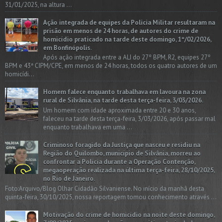
31/01/2025, na altura ...
Ação integrada de equipes da Policia Militar resultaram na
prisão em menos de 24 horas, de autores do crime de
homicídio praticado na tarde deste domingo, 1º/02/2026,
em Bonfinópolis.
Após ação integrada entre a ALI do 27º BPM, R2, equipes 27º
BPM e 43ª CIPM/CPE, em menos de 24 horas, todos os quatro autores de um
homicídi...
Homem falece enquanto trabalhava em lavoura na zona
rural de Silvânia, na tarde desta terça-feira, 3/03/2026.
Um homem com idade aproximada entre 20 e 30 anos,
faleceu na tarde desta terça-feira, 3/03/2026, após passar mal
enquanto trabalhava em uma ...
Criminoso foragido da Justiça que nasceu e residiu na
Região do Quilombo, município de Silvânia, morreu ao
confrontar a Polícia durante a Operação Contenção,
megaoperação realizada na última terça-feira, 28/10/2025,
no Rio de Janeiro.
Foto:Arquivo/Blog Olhar Cidadão Silvaniense. No início da manhã desta
quinta-feira, 30/10/2025, nossa reportagem tomou conhecimento através ...
Motivação do crime de homicídio na noite deste domingo,