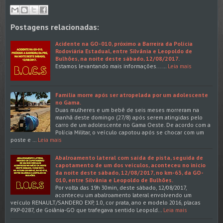
Postagens relacionadas:
Acidente na GO-010, próximo a Barreira da Polícia
Rodoviária Estadual, entre Silvânia e Leopoldo de
Bulhões, na noite deste sábado, 12/08/2017.
Estamos levantando mais informações...…
Leia mais
Família morre após ser atropelada por um adolescente
no Gama.
Duas mulheres e um bebê de seis meses morreram na
manhã deste domingo (27/8) após serem atingidas pelo
carro de um adolescente no Gama Oeste. De acordo com a
Polícia Militar, o veículo capotou após se chocar com um
poste e …
Leia mais
Abalroamento lateral com saída de pista, seguida de
capotamento de um dos veículos, aconteceu no início
da noite deste sábado, 12/08/2017, no km-63, da GO-
010, entre Silvânia e Leopoldo de Bulhões.
Por volta das 19h 30min, deste sábado, 12/08/2017,
aconteceu um abalroamento lateral envolvendo um
veículo RENAULT/SANDERO EXP, 1.0, cor prata, ano e modelo 2016, placas
PXP-0287, de Goiânia-GO que trafegava sentido Leopold…
Leia mais