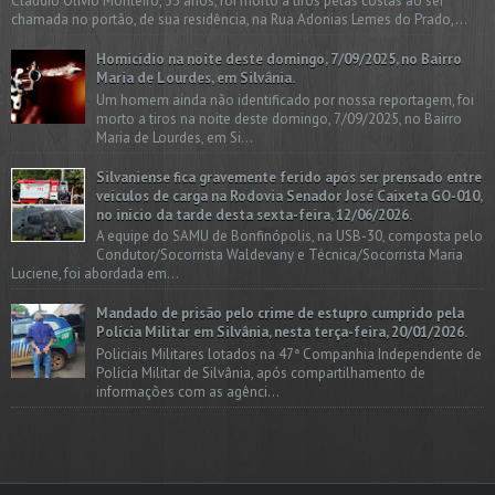
Cláudio Olívio Monteiro, 53 anos, foi morto a tiros pelas costas ao ser
chamada no portão, de sua residência, na Rua Adonias Lemes do Prado,...
Homicídio na noite deste domingo, 7/09/2025, no Bairro
Maria de Lourdes, em Silvânia.
Um homem ainda não identificado por nossa reportagem, foi
morto a tiros na noite deste domingo, 7/09/2025, no Bairro
Maria de Lourdes, em Si...
Silvaniense fica gravemente ferido após ser prensado entre
veículos de carga na Rodovia Senador José Caixeta GO-010,
no início da tarde desta sexta-feira, 12/06/2026.
A equipe do SAMU de Bonfinópolis, na USB-30, composta pelo
Condutor/Socorrista Waldevany e Técnica/Socorrista Maria
Luciene, foi abordada em...
Mandado de prisão pelo crime de estupro cumprido pela
Polícia Militar em Silvânia, nesta terça-feira, 20/01/2026.
Policiais Militares lotados na 47ª Companhia Independente de
Polícia Militar de Silvânia, após compartilhamento de
informações com as agênci...