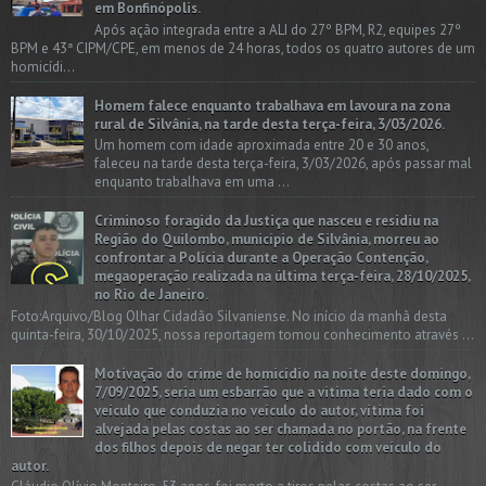
em Bonfinópolis.
Após ação integrada entre a ALI do 27º BPM, R2, equipes 27º
BPM e 43ª CIPM/CPE, em menos de 24 horas, todos os quatro autores de um
homicídi...
Homem falece enquanto trabalhava em lavoura na zona
rural de Silvânia, na tarde desta terça-feira, 3/03/2026.
Um homem com idade aproximada entre 20 e 30 anos,
faleceu na tarde desta terça-feira, 3/03/2026, após passar mal
enquanto trabalhava em uma ...
Criminoso foragido da Justiça que nasceu e residiu na
Região do Quilombo, município de Silvânia, morreu ao
confrontar a Polícia durante a Operação Contenção,
megaoperação realizada na última terça-feira, 28/10/2025,
no Rio de Janeiro.
Foto:Arquivo/Blog Olhar Cidadão Silvaniense. No início da manhã desta
quinta-feira, 30/10/2025, nossa reportagem tomou conhecimento através ...
Motivação do crime de homicídio na noite deste domingo,
7/09/2025, seria um esbarrão que a vitima teria dado com o
veículo que conduzia no veículo do autor, vítima foi
alvejada pelas costas ao ser chamada no portão, na frente
dos filhos depois de negar ter colidido com veículo do
autor.