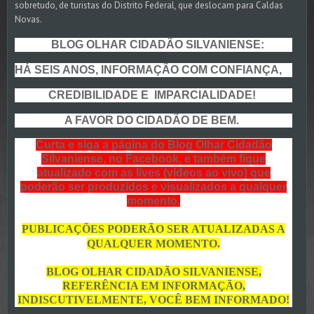
sobretudo, de turistas do Distrito Federal, que deslocam para Caldas
Novas.
BLOG OLHAR CIDADÃO SILVANIENSE:
HÁ SEIS ANOS, INFORMAÇÃO COM CONFIANÇA,
CREDIBILIDADE E IMPARCIALIDADE!
A FAVOR DO CIDADÃO DE BEM.
Curta e siga a página do Blog Olhar Cidadão
Silvaniense, no Facebook, e também fique
atualizado com as lives (vídeos ao vivo) que
poderão ser produzidos e visualizados a qualquer
momento.
PUBLICAÇÕES PODERÃO SER ATUALIZADAS A
QUALQUER MOMENTO.
BLOG OLHAR CIDADÃO SILVANIENSE,
REFERÊNCIA EM INFORMAÇÃO,
INDISCUTIVELMENTE, VOCÊ BEM INFORMADO!