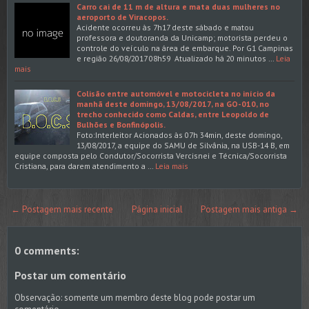
Carro cai de 11 m de altura e mata duas mulheres no
aeroporto de Viracopos.
Acidente ocorreu às 7h17 deste sábado e matou
professora e doutoranda da Unicamp; motorista perdeu o
controle do veículo na área de embarque. Por G1 Campinas
e região 26/08/2017 08h59 Atualizado há 20 minutos …
Leia
mais
Colisão entre automóvel e motocicleta no início da
manhã deste domingo, 13/08/2017, na GO-010, no
trecho conhecido como Caldas, entre Leopoldo de
Bulhões e Bonfinópolis.
Foto:Interleitor Acionados às 07h 34min, deste domingo,
13/08/2017, a equipe do SAMU de Silvânia, na USB-14 B, em
equipe composta pelo Condutor/Socorrista Vercisnei e Técnica/Socorrista
Cristiana, para darem atendimento a …
Leia mais
← Postagem mais recente
Página inicial
Postagem mais antiga →
0 comments:
Postar um comentário
Observação: somente um membro deste blog pode postar um