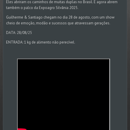
Eles abriram os caminhos de muitas duplas no Brasil. E agora abrem
também o palco da Expoagro Silvânia 2025.
Guilherme & Santiago chegam no dia 28 de agosto, com um show
cheio de emoção, modão e sucessos que atravessam gerações.
DATA: 28/08/25
ENTRADA: 1 kg de alimento não perecível.