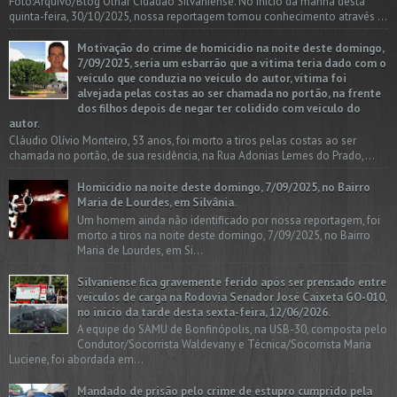
Foto:Arquivo/Blog Olhar Cidadão Silvaniense. No início da manhã desta
quinta-feira, 30/10/2025, nossa reportagem tomou conhecimento através ...
Motivação do crime de homicídio na noite deste domingo,
7/09/2025, seria um esbarrão que a vitima teria dado com o
veículo que conduzia no veículo do autor, vítima foi
alvejada pelas costas ao ser chamada no portão, na frente
dos filhos depois de negar ter colidido com veículo do
autor.
Cláudio Olívio Monteiro, 53 anos, foi morto a tiros pelas costas ao ser
chamada no portão, de sua residência, na Rua Adonias Lemes do Prado,...
Homicídio na noite deste domingo, 7/09/2025, no Bairro
Maria de Lourdes, em Silvânia.
Um homem ainda não identificado por nossa reportagem, foi
morto a tiros na noite deste domingo, 7/09/2025, no Bairro
Maria de Lourdes, em Si...
Silvaniense fica gravemente ferido após ser prensado entre
veículos de carga na Rodovia Senador José Caixeta GO-010,
no início da tarde desta sexta-feira, 12/06/2026.
A equipe do SAMU de Bonfinópolis, na USB-30, composta pelo
Condutor/Socorrista Waldevany e Técnica/Socorrista Maria
Luciene, foi abordada em...
Mandado de prisão pelo crime de estupro cumprido pela