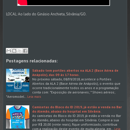
LOCAL: Ao lado do Ginásio Anchieta, Silvânia/GO.
Postagens relacionadas:
Sábado tem portões abertos na ALA 2 (Base Aérea de
Anápolis), das 09 às 17 horas.
No próximo sábado, 08/09/2018, acontece o Portões
Abertos da ALA 2 (Base Aérea de Anápolis), o evento que
ocorre tradicionalmente todos os anos e a programação
conta com: *Exposição de aeronaves; * Shows aéreos;
*Aeromodel…
Leia mais
Camisetas do Bloco do ID 2019, já estão a venda no Bar
do Alemão, abaixo do hospital em Silvânia.
As camisetas do Bloco do ID 2019, já estão a venda no Bar
do Alemão, abaixo do hospital em Silvânia. Compre a sua
por R$ 20,00 (vinte reais), fique uniformizado, contribua
com a realização deste evento de muita alegria, em…
Leia