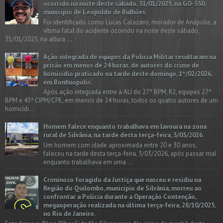
ocorrido na noite deste sábado, 31/01/2025, na GO-330,
município de Leopoldo de Bulhões.
Foi identificado como Lucas Calazans, morador de Anápolis, a
vítima fatal do acidente ocorrido na noite deste sábado,
31/01/2025, na altura ...
Ação integrada de equipes da Policia Militar resultaram na
prisão em menos de 24 horas, de autores do crime de
homicídio praticado na tarde deste domingo, 1º/02/2026,
em Bonfinópolis.
Após ação integrada entre a ALI do 27º BPM, R2, equipes 27º
BPM e 43ª CIPM/CPE, em menos de 24 horas, todos os quatro autores de um
homicídi...
Homem falece enquanto trabalhava em lavoura na zona
rural de Silvânia, na tarde desta terça-feira, 3/03/2026.
Um homem com idade aproximada entre 20 e 30 anos,
faleceu na tarde desta terça-feira, 3/03/2026, após passar mal
enquanto trabalhava em uma ...
Criminoso foragido da Justiça que nasceu e residiu na
Região do Quilombo, município de Silvânia, morreu ao
confrontar a Polícia durante a Operação Contenção,
megaoperação realizada na última terça-feira, 28/10/2025,
no Rio de Janeiro.