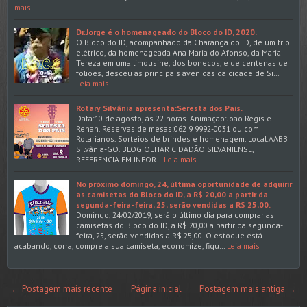
mais
Dr.Jorge é o homenageado do Bloco do ID, 2020.
O Bloco do ID, acompanhado da Charanga do ID, de um trio
elétrico, da homenageada Ana Maria do Afonso, da Maria
Tereza em uma limousine, dos bonecos, e de centenas de
foliões, desceu as principais avenidas da cidade de Si…
Leia mais
Rotary Silvânia apresenta:Seresta dos Pais.
Data:10 de agosto, às 22 horas. Animação:João Régis e
Renan. Reservas de mesas:062 9 9992-0031 ou com
Rotarianos. Sorteios de brindes e homenagem. Local:AABB
Silvânia-GO. BLOG OLHAR CIDADÃO SILVANIENSE,
REFERÊNCIA EM INFOR…
Leia mais
No próximo domingo, 24, última oportunidade de adquirir
as camisetas do Bloco do ID, a R$ 20,00 a partir da
segunda-feira-feira, 25, serão vendidas a R$ 25,00.
Domingo, 24/02/2019, será o último dia para comprar as
camisetas do Bloco do ID, a R$ 20,00 a partir da segunda-
feira, 25, serão vendidas a R$ 25,00. O estoque está
acabando, corra, compre a sua camiseta, economize, fiqu…
Leia mais
← Postagem mais recente
Página inicial
Postagem mais antiga →