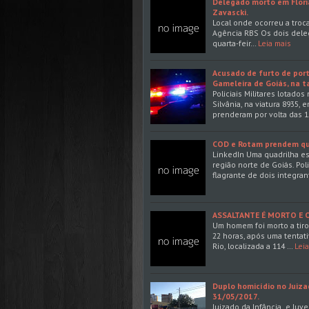
Delegado morto em Flori
Zavascki.
Local onde ocorreu a troca
Agência RBS Os dois dele
quarta-feir…
Leia mais
Acusado de furto de portã
Gameleira de Goiás, na t
Policiais Militares lotado
Silvânia, na viatura 8935
prenderam por volta das 1
COD e Rotam prendem qua
LinkedIn Uma quadrilha e
região norte de Goiás. Po
flagrante de dois integr
ASSALTANTE É MORTO E OU
Um homem foi morto a tiros
22 horas, após uma tentati
Rio, localizada a 114 …
Lei
Duplo homicídio no Juiza
31/05/2017.
Juizado da Infância e Juv