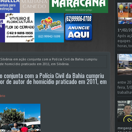
1º/02/20
Após açã
equipes
horas, t
e Silvânia em ação conjunta com a Polícia Civil da Bahia cumpriu
de homicídio praticado em 2011, em Silvânia.
ão conjunta com a Polícia Civil da Bahia cumpriu
or de autor de homicídio praticado em 2011, em
entre 20
feira, 3
trabalha
rio
megaoper