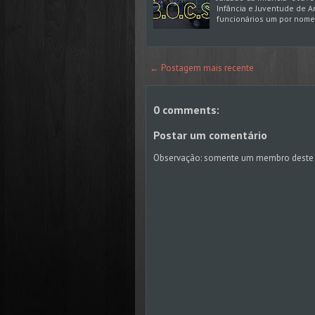
Infância e Juventude de An
funcionários um por nome
← Postagem mais recente
0 comments:
Postar um comentário
Observação: somente um membro deste 