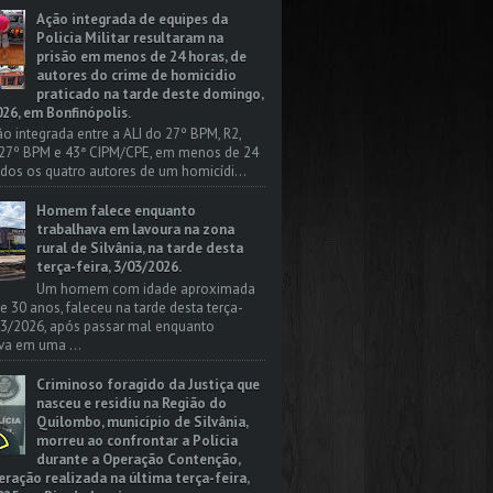
Ação integrada de equipes da
Policia Militar resultaram na
prisão em menos de 24 horas, de
autores do crime de homicídio
praticado na tarde deste domingo,
26, em Bonfinópolis.
o integrada entre a ALI do 27º BPM, R2,
 27º BPM e 43ª CIPM/CPE, em menos de 24
odos os quatro autores de um homicídi...
Homem falece enquanto
trabalhava em lavoura na zona
rural de Silvânia, na tarde desta
terça-feira, 3/03/2026.
Um homem com idade aproximada
 e 30 anos, faleceu na tarde desta terça-
/03/2026, após passar mal enquanto
va em uma ...
Criminoso foragido da Justiça que
nasceu e residiu na Região do
Quilombo, município de Silvânia,
morreu ao confrontar a Polícia
durante a Operação Contenção,
ação realizada na última terça-feira,