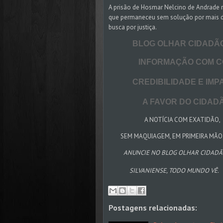
A prisão de Hosmar Nelcino de Andrade r
que permaneceu sem solução por mais de
busca por justiça.
BLOG OLHAR CIDADÃO S
INFORMAÇÃO COM CON
CREDIBILIDADE E IMPA
A FAVOR DO CIDADÃO
A NOTÍCIA COM EXATIDÃO,
SEM MAQUIAGEM, EM PRIMEIRA MÃO
ANUNCIE NO BLOG OLHAR CIDAD
SILVANIENSE, TODO MUNDO VÊ.
Postagens relacionadas: