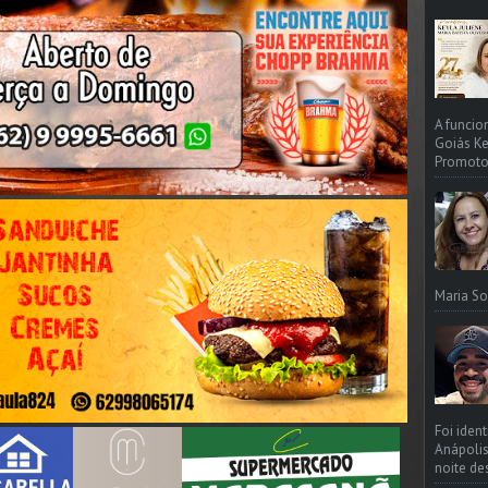
A funcio
Goiás Ke
Promotori
Maria So
Foi iden
Anápolis
noite de