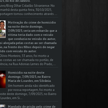
25, no Rio de Janeiro.
uivo/Blog Olhar Cidadão Silvaniense. No
a manhã desta quinta-feira, 30/10/2025,
portagem tomou conhecimento através ...
Motivação do crime de homicídio
na noite deste domingo,
7/09/2025, seria um esbarrão que a
vitima teria dado com o veículo
que conduzia no veículo do autor,
oi alvejada pelas costas ao ser chamada
o, na frente dos filhos depois de negar
dido com veículo do autor.
Olívio Monteiro, 53 anos, foi morto a
las costas ao ser chamada no portão, de
dência, na Rua Adonias Lemes do Prado,...
Homicídio na noite deste
domingo, 7/09/2025, no Bairro
Maria de Lourdes, em Silvânia.
Um homem ainda não identificado
por nossa reportagem, foi morto a
 noite deste domingo, 7/09/2025, no Bairro
 Lourdes, em Si...
Mandado de prisão pelo crime de