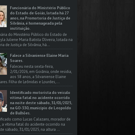
Funcionária do Ministério Público
do Estado de Goiás, lotada há 27
anos, na Promotoria de Justiça de
Silvânia, é homenageada pela
instituição.
nária do Ministério Público do Estado de
yla Juliene Maria Batista Oliveira, lotada na
a de Justiça de Silvânia, há...
Falece a Silvaniense Elaine Maria
Soares.
Faleceu nesta sexta-feira,
2/01/2026, em Goiânia, onde residia,
aos 58 anos, a Silvaniense Elaine
ares. Filha de Leônidas e Lourdes,...
Identificado motorista do veículo
vítima fatal no acidente ocorrido
na noite deste sábado, 31/01/2025,
na GO-330, município de Leopoldo
de Bulhões.
tificado como Lucas Calazans, morador de
, a vítima fatal do acidente ocorrido na
ste sábado, 31/01/2025, na altura ...