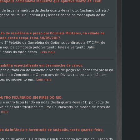
anópolis comandava inquérito que apurava morte de Teori
 de tiros na madrugada desta quarta-feira Foto: Cristiano Estrela /
gados da Polícia Federal (PF) assassinados na madrugada desta
o de residência é preso por Policiais Militares, na cidade de
arde desta terça-feira, 30/05/2017.
s no 3° Pelotão de Gameleira de Goiás, subordinado a 47°CIPM, de
, em equipe composta pelo Sargento Tales e Sargento Dalmi,
5 horas da tarde desta…
Leia mais
drilha especializada em desmanche de carros.
specializada em desmanche e venda de peças roubadas foi presa na
liciais do Comando de Operaçoes de Divisas realizou a prisão em
antes no momento em…
Leia mais
TRO FICA FERIDO, EM PIRES DO RIO.
 e outro ficou ferido na noite desta quarta-feira (31), por volta de
va de assalto frustrada em uma Churrascaria, na cidade de Pires do
a mais
do da Infância e Juventude de Anápolis, nesta quarta-feira,
entude de Anápolis. Um vigia é um funcionário noturno do Juizado da