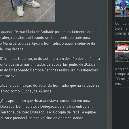
Companhi
Silvânia
u quando Osmar Maria de Andrade (nome inicialmente atribuído
com as a
a cabeça da vítima utilizando um tamborete, durante uma
o Maria de Lourdes. Após o homicídio, o autor evadiu-se da
 de uma década.
15, mas a localização do autor era um desafio devido à falta
onta dos sistemas limitados da época. Em junho de 2025, a
A equipe
em do Dr. Leonardo Barbosa Sanches reabriu as investigações
compost
responsável.
Técnica/
em...
etificar a qualificação do autor do homicídio que na verdade se
cido como "Cutica", de 42 anos.
tigações apontaram que Hosmar estava homiziado em uma
Dourado. De imediato, a Delegacia de Silvânia entrou em
Territorial de João Dourado (14ª Coorpin de Irecê). A equipe
calizar e prender Hosmar Nelcino de Andrade, dando