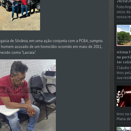
28/10/20
Foto:Arq
início d
nossa re
elegacia de Silvânia, em uma ação conjunta com a PCBA, cumpriu
m homem acusado de um homicídio ocorrido em maio de 2011,
vítima f
ecido como "Lacraia".
no portã
ter coli
Cláudio 
tiros pe
sua resi
tiros na
Maria de