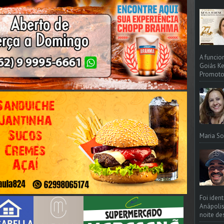
A funcio
Goiás Ke
Promotori
Maria So
Foi iden
Anápolis
noite de