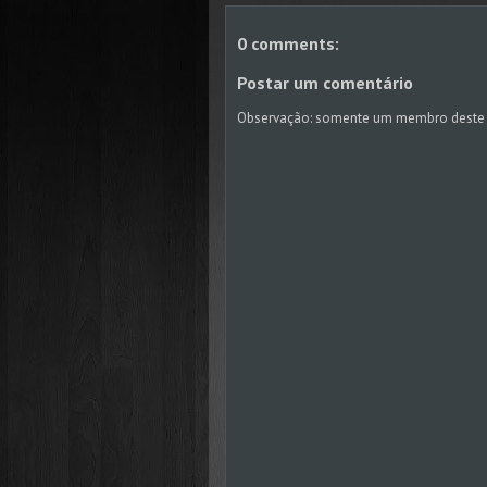
0 comments:
Postar um comentário
Observação: somente um membro deste 