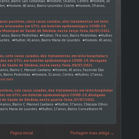
 anos, Bairro São Sebastião. ●Homem, 58 anos, Centro. ●Homem, 30
rdes. ●Homem, 60 anos, Bairro Leonides Cotrim. ●Homem, 39 anos,
asos positivos, cinco casos curados, oito tratamentos em leito
tes internados em UTI's, em boletim epidemiológico COVID-19,
a Municipal de Saúde de Silvânia, nesta terça-feira, 06/07/2021.
nos, Bairro Pedrinhas. ●Mulher, 74 a nos, Bairro Pedrinhas. ●Mulher,
Lourdes. ●Mulher, 41 anos, Bairro Maria de Lourdes. ●Homem, 45 anos,
os, sete casos curados, dez tratamentos em leito hospitalar e
dos em UTI's, em boletim epidemiológico COVID-19, divulgado
l de Saúde de Silvânia, nesta sexta-feira, 09/07/2021.
 anos, Bairro C. Manoel Caetano. ●Homem, 45 anos, Fazenda São
s, Bairro Pedrinhas. ●Homem, 31 anos, Centro. ●Mulher, 17 anos,
Leia mais
itivos, seis casos curados, dez tratamentos em leito hospitalar
dos em UTI's, em boletim epidemiológico COVID-19, divulgado
l de Saúde de Silvânia, nesta quarta-feira, 07/07/2021.
anos, Bairro C. Manoel Caetano. ●Mulher, 37 anos, Chácara Olhos
Bairro Maria de Lourdes. ●Mulher, 17 anos, Bairro Conselheiro M.
s
Página inicial
Postagem mais antiga →