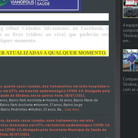
A equipe
g Olhar Cidadão Silvaniense, no Facebook, e
compost
 as lives (vídeos ao vivo) que poderão ser
Técnica/
ualquer momento.
em...
ER ATUALIZADAS A QUALQUER MOMENTO.
Companhi
Silvânia
s, quatro casos curados, dez tratamentos em leito hospitalar e
com as a
s em UTI's, em boletim epidemiológico COVID-19, divulgado pela
Saúde de Silvânia, nesta quinta-feira, 08/07/2021.
anos, Bairro Park Anchieta.● Homem, 41 anos, Bairro Maria de
Bairro Park Anchieta.●Homem, 37 anos, Bairro Jorge
Bairro Pedrinhas.●Mulher, 13 anos, Ba…
Leia mais
vos, dezoito casos curados, nove tratamentos em leito
entes internados em UTI's, em boletim epidemiológico COVID-19,
co COVID-19, divulgado pela Secretaria Municipal de Saúde de
feira, 05/07/2021.