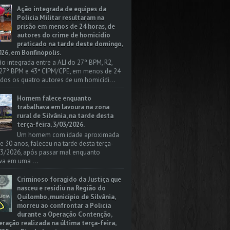
Ação integrada de equipes da
Policia Militar resultaram na
prisão em menos de 24 horas, de
autores do crime de homicídio
praticado na tarde deste domingo,
26, em Bonfinópolis.
o integrada entre a ALI do 27º BPM, R2,
 27º BPM e 43ª CIPM/CPE, em menos de 24
odos os quatro autores de um homicídi...
Homem falece enquanto
trabalhava em lavoura na zona
rural de Silvânia, na tarde desta
terça-feira, 3/03/2026.
Um homem com idade aproximada
 e 30 anos, faleceu na tarde desta terça-
/03/2026, após passar mal enquanto
va em uma ...
Criminoso foragido da Justiça que
nasceu e residiu na Região do
Quilombo, município de Silvânia,
morreu ao confrontar a Polícia
durante a Operação Contenção,
ação realizada na última terça-feira,