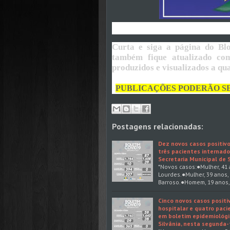
Curta e siga a página do Blo
também fique atualizado com
produzidos e visualizados a q
PUBLICAÇÕES PODERÃO S
Postagens relacionadas:
Dez novos casos positivo
três pacientes internado
Secretaria Municipal de 
*Novos casos:●Mulher, 41 
Lourdes.●Mulher, 39 anos, 
Barroso.●Homem, 19 anos, 
Cinco novos casos positi
hospitalar e quatro paci
em boletim epidemiológi
Silvânia, nesta segunda-