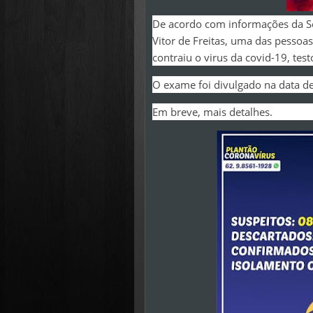
De acordo com informações da Sec
Vitor de Freitas, uma das pesso
contraiu o virus da covid-19, test
O exame foi divulgado na data de
Em breve, mais detalhes.