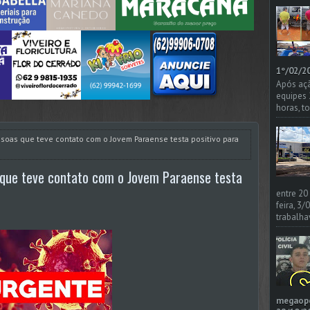
1º/02/20
Após açã
equipes
horas, t
oas que teve contato com o Jovem Paraense testa positivo para
que teve contato com o Jovem Paraense testa
entre 20
feira, 3
trabalha
megaoper