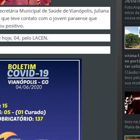
28/10/20
Foto:Arq
retária Municipal de Saúde de Vianópolis, Juliana
início d
as que teve contato com o jovem paraense que
nossa re
ou positivo.
 hoje, 04, pelo LACEN.
vítima f
no portã
ter coli
Cláudio 
tiros pe
sua resi
tiros na
Maria de