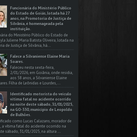
Funcionária do Ministério Público
do Estado de Goiás, lotada há 27
anos, na Promotoria de Justiça de
Silvânia, é homenageada pela
instituição.
nária do Ministério Público do Estado de
yla Juliene Maria Batista Oliveira, lotada na
a de Justiça de Silvânia, há...
Falece a Silvaniense Elaine Maria
Soares.
Faleceu nesta sexta-feira,
2/01/2026, em Goiânia, onde residia,
aos 58 anos, a Silvaniense Elaine
ares. Filha de Leônidas e Lourdes,...
Identificado motorista do veículo
vítima fatal no acidente ocorrido
na noite deste sábado, 31/01/2025,
na GO-330, município de Leopoldo
de Bulhões.
tificado como Lucas Calazans, morador de
, a vítima fatal do acidente ocorrido na
ste sábado, 31/01/2025, na altura ...