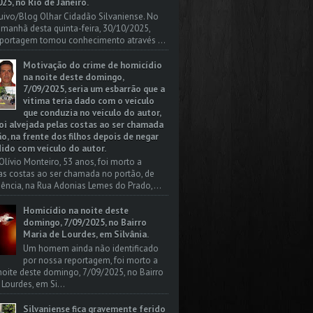
25, no Rio de Janeiro.
uivo/Blog Olhar Cidadão Silvaniense. No
a manhã desta quinta-feira, 30/10/2025,
portagem tomou conhecimento através ...
Motivação do crime de homicídio
na noite deste domingo,
7/09/2025, seria um esbarrão que a
vitima teria dado com o veículo
que conduzia no veículo do autor,
oi alvejada pelas costas ao ser chamada
o, na frente dos filhos depois de negar
dido com veículo do autor.
Olívio Monteiro, 53 anos, foi morto a
las costas ao ser chamada no portão, de
dência, na Rua Adonias Lemes do Prado,...
Homicídio na noite deste
domingo, 7/09/2025, no Bairro
Maria de Lourdes, em Silvânia.
Um homem ainda não identificado
por nossa reportagem, foi morto a
 noite deste domingo, 7/09/2025, no Bairro
 Lourdes, em Si...
Silvaniense fica gravemente ferido