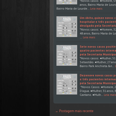
*Novos casos: ●Homem, 54
anos, Bairro Maria de Lou
Bairro Maria de Lourde…
Leia mais
Um óbito, quinze novos c
hospitalar e três pacien
divulgado pela Secretari
*Novos casos: ●Homem, 32 a
48 anos, Bairro Maria de 
…
Leia mais
Sete novos casos positiv
quatro pacientes interna
pela Secretaria Municipa
*Novos casos: ●Mulher, 51
Sebastião. ●Mulher, 27 ano
Bairro Park Anchieta.&n…
Dezenove novos casos pos
e três pacientes interna
pela Secretaria Municipa
*Novos Casos: ●Homem, 24 
D'agua. ●Mulher, 31 anos, 
Caetano. ●Mulh…
Leia mai
← Postagem mais recente