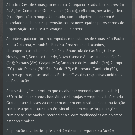
A Polícia Civil de Goiás, por meio da Delegacia Estadual de Repressão
às Ações Criminosas Organizadas (Draco), deflagrou, nesta terça-feira
(4), a Operação Inimigos do Estado, com o objetivo de cumprir 61
mandados de busca e apreensão contra investigados pelos crimes de
organização criminosa e lavagem de dinheiro.
As ordens judiciais foram cumpridas nos estados de Goiás, São Paulo,
Santa Catarina, Maranhão, Paraíba, Amazonas e Tocantins,
abrangendo as cidades de Goiânia, Aparecida de Goiânia, Caldas
Novas, Iporá, Senador Canedo, Novo Gama e Águas Lindas de Goiás
(GO); Manaus (AM); Grajaú (MA); Amarante do Maranhão (MA); Gurupi
(TO); João Pessoa (PB); São Paulo (SP) e Balneário Camboriú (SC),
com o apoio operacional das Polícias Civis das respectivas unidades
da Federação.
As investigações apontam que os alvos movimentaram mais de R$
630 milhões em contas bancárias de laranjas e empresas de fachada.
Grande parte desses valores tem origem em atividades de uma facção
criminosa goiana, que mantém vínculos com outras organizações
criminosas nacionais e internacionais, com ramificações em diversos
estados e países.
A apuração teve início após a prisão de um integrante da facção,