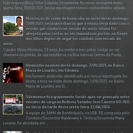
Foto:Arquivo/Blog Olhar Cidadão Silvaniense. No início da manhã desta
quinta-feira, 30/10/2025, nossa reportagem tomou conhecimento através ...
Motivação do crime de homicídio na noite deste domingo,
7/09/2025, seria um esbarrão que a vitima teria dado com o
veículo que conduzia no veículo do autor, vítima foi
alvejada pelas costas ao ser chamada no portão, na frente
dos filhos depois de negar ter colidido com veículo do
autor.
Cláudio Olívio Monteiro, 53 anos, foi morto a tiros pelas costas ao ser
chamada no portão, de sua residência, na Rua Adonias Lemes do Prado,...
Homicídio na noite deste domingo, 7/09/2025, no Bairro
Maria de Lourdes, em Silvânia.
Um homem ainda não identificado por nossa reportagem, foi
morto a tiros na noite deste domingo, 7/09/2025, no Bairro
Maria de Lourdes, em Si...
Silvaniense fica gravemente ferido após ser prensado entre
veículos de carga na Rodovia Senador José Caixeta GO-010,
no início da tarde desta sexta-feira, 12/06/2026.
A equipe do SAMU de Bonfinópolis, na USB-30, composta pelo
Condutor/Socorrista Waldevany e Técnica/Socorrista Maria
Luciene, foi abordada em...