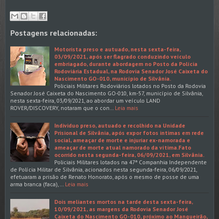
Postagens relacionadas:
Motorista preso e autuado, nesta sexta-feira,
03/09/2021, após ser flagrado conduzindo veículo
embriagado, durante abordagem no Posto da Polícia
Rodoviária Estadual, na Rodovia Senador José Caixeta do
Nascimento GO-010, município de Silvânia.
Policiais Militares Rodoviários lotados no Posto da Rodovia
Senador José Caixeta do Nascimento GO-010, km-57, município de Silvânia,
nesta sexta-feira, 03/09/2021, ao abordar um veículo LAND
ROVER/DISCOVERY, notaram que o con…
Leia mais
Individuo preso, autuado e recolhido na Unidade
Prisional de Silvânia, após expor fotos intimas em rede
social, ameaçar de morte e injuriar ex-namorada e
ameaçar de morte atual namorado da vítima.Fato
ocorrido nesta segunda-feira, 06/09/2021, em Silvânia.
Policiais Militares lotados na 47ª Companhia Independente
de Polícia Militar de Silvânia, acionados nesta segunda-feira, 06/09/2021,
efetuaram a prisão de Renato Honorato, após o mesmo de posse de uma
arma branca (faca),…
Leia mais
Dois meliantes mortos na tarde desta sexta-feira,
10/09/2021, as margens da Rodovia Senador José
Caixeta do Nascimento GO-010, próximo ao Mangueirão,