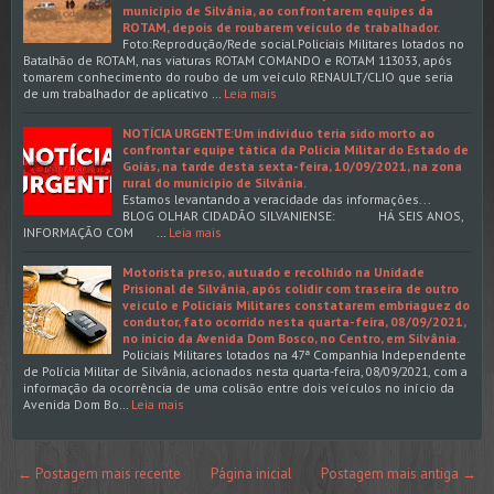
município de Silvânia, ao confrontarem equipes da
ROTAM, depois de roubarem veículo de trabalhador.
Foto:Reprodução/Rede social.Policiais Militares lotados no
Batalhão de ROTAM, nas viaturas ROTAM COMANDO e ROTAM 113033, após
tomarem conhecimento do roubo de um veículo RENAULT/CLIO que seria
de um trabalhador de aplicativo …
Leia mais
NOTÍCIA URGENTE:Um indivíduo teria sido morto ao
confrontar equipe tática da Polícia Militar do Estado de
Goiás, na tarde desta sexta-feira, 10/09/2021, na zona
rural do município de Silvânia.
Estamos levantando a veracidade das informações...
BLOG OLHAR CIDADÃO SILVANIENSE: HÁ SEIS ANOS,
INFORMAÇÃO COM …
Leia mais
Motorista preso, autuado e recolhido na Unidade
Prisional de Silvânia, após colidir com traseira de outro
veículo e Policiais Militares constatarem embriaguez do
condutor, fato ocorrido nesta quarta-feira, 08/09/2021,
no início da Avenida Dom Bosco, no Centro, em Silvânia.
Policiais Militares lotados na 47ª Companhia Independente
de Polícia Militar de Silvânia, acionados nesta quarta-feira, 08/09/2021, com a
informação da ocorrência de uma colisão entre dois veículos no início da
Avenida Dom Bo…
Leia mais
← Postagem mais recente
Página inicial
Postagem mais antiga →