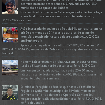
ocorrido na noite deste sábado, 31/01/2025, na GO-330,
município de Leopoldo de Bulhões.
Foi identificado como Lucas Calazans, morador de Anápolis, a
vítima fatal do acidente ocorrido na noite deste sábado,
31/01/2025, na altura ...
Ação integrada de equipes da Policia Militar resultaram na
prisão em menos de 24 horas, de autores do crime de
homicídio praticado na tarde deste domingo, 1º/02/2026,
em Bonfinópolis.
Após ação integrada entre a ALI do 27º BPM, R2, equipes 27º
BPM e 43ª CIPM/CPE, em menos de 24 horas, todos os quatro autores de um
homicídi...
Homem falece enquanto trabalhava em lavoura na zona
rural de Silvânia, na tarde desta terça-feira, 3/03/2026.
Um homem com idade aproximada entre 20 e 30 anos,
faleceu na tarde desta terça-feira, 3/03/2026, após passar mal
enquanto trabalhava em uma ...
Criminoso foragido da Justiça que nasceu e residiu na
Região do Quilombo, município de Silvânia, morreu ao
confrontar a Polícia durante a Operação Contenção,
megaoperação realizada na última terça-feira, 28/10/2025,
no Rio de Janeiro.