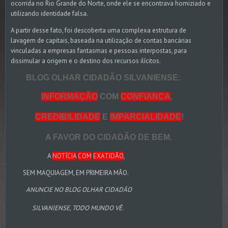
ocorrida no Rio Grande do Norte, onde ele se encontrava homiziado e
utilizando identidade falsa.
A partir desse fato, foi descoberta uma complexa estrutura de
lavagem de capitais, baseada na utilização de contas bancárias
vinculadas a empresas fantasmas e pessoas interpostas, para
dissimular a origem e o destino dos recursos ilícitos.
BLOG OLHAR CIDADÃO SILVANIENSE:
INFORMAÇÃO
COM
CONFIANÇA
,
CREDIBILIDADE
E
IMPARCIALIDADE
!
A FAVOR DO CIDADÃO DE BEM.
A
NOTÍCIA
COM
EXATIDÃO
,
SEM MAQUIAGEM, EM PRIMEIRA MÃO.
ANUNCIE NO BLOG OLHAR CIDADÃO
SILVANIENSE, TODO MUNDO VÊ.