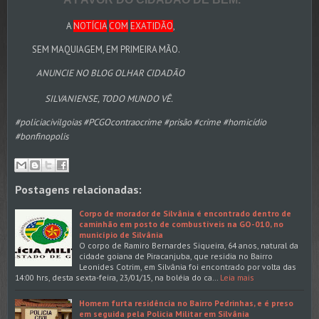
A
NOTÍCIA
COM
EXATIDÃO
,
SEM MAQUIAGEM, EM PRIMEIRA MÃO.
ANUNCIE NO BLOG OLHAR CIDADÃO
SILVANIENSE, TODO MUNDO VÊ.
#policiacivilgoias #PCGOcontraocrime #prisão #crime #homicídio
#bonfinopolis
Postagens relacionadas:
Corpo de morador de Silvânia é encontrado dentro de
caminhão em posto de combustíveis na GO-010, no
município de Silvânia
O corpo de Ramiro Bernardes Siqueira, 64 anos, natural da
cidade goiana de Piracanjuba, que residia no Bairro
Leonides Cotrim, em Silvânia foi encontrado por volta das
14:00 hrs, desta sexta-feira, 23/01/15, na boléia do ca…
Leia mais
Homem furta residência no Bairro Pedrinhas, e é preso
em seguida pela Policia Militar em Silvânia