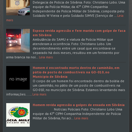
Delegacia de Policia de Silvânia. Foto: Christiano Lobo. Uma
equipe da Polícia Militar, da 47° CIPM-Companhia
Independente de Policia Militar de Silvânia, composta pelo
Soldado W Vieira e pelo Soldado SIMVE (Serviço de …
Leia
mais
Esposa revida agressão e fere marido com golpe de faca
em Silvânia
Ambulância do SAMU e viatura da Policia Militar que
atenderam a ocorrência. Foto: Christiano Lobo. Um
desentendimento entre um casal que encontrava-se
separado há dois meses, resultou em um ferimento por
arma branca na noi…
Leia mais
Homem é encontrado morto dentro de caminhão, em
pátio de posto de combustíveis na GO-010, no
Município de Silvânia
O corpo de um homem foi encontrado dentro da boléia de
um caminhão, no pátio de um posto de combustíveis na
GO-010, no município de Silvânia. Estamos levantando mais
informações...…
Leia mais
Homem revida agressão a golpes de enxada em Silvânia
Notícias Policiais Foto: Christiano Lobo Uma
equipe da 47° CIPM-Companhia Independente de Policia
Militar de Silvânia, foi aci…
Leia mais