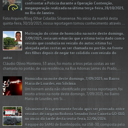
confrontar a Polícia durante a Operação Contenção,
megaoperação realizada na última terça-feira, 28/10/2025,
no Rio de Janeiro.
Foto:Arquivo/Blog Olhar Cidadão Silvaniense. No início da manhã desta
quinta-feira, 30/10/2025, nossa reportagem tomou conhecimento através ...
Motivação do crime de homicídio na noite deste domingo,
7/09/2025, seria um esbarrão que a vitima teria dado com o
veículo que conduzia no veículo do autor, vítima foi
alvejada pelas costas ao ser chamada no portão, na frente
dos filhos depois de negar ter colidido com veículo do
autor.
Cláudio Olívio Monteiro, 53 anos, foi morto a tiros pelas costas ao ser
chamada no portão, de sua residência, na Rua Adonias Lemes do Prado,...
Homicídio na noite deste domingo, 7/09/2025, no Bairro
Maria de Lourdes, em Silvânia.
Um homem ainda não identificado por nossa reportagem, foi
morto a tiros na noite deste domingo, 7/09/2025, no Bairro
Maria de Lourdes, em Si...
Silvaniense fica gravemente ferido após ser prensado entre
veículos de carga na Rodovia Senador José Caixeta GO-010,
no início da tarde desta sexta-feira, 12/06/2026.
A equipe do SAMU de Bonfinópolis, na USB-30, composta pelo