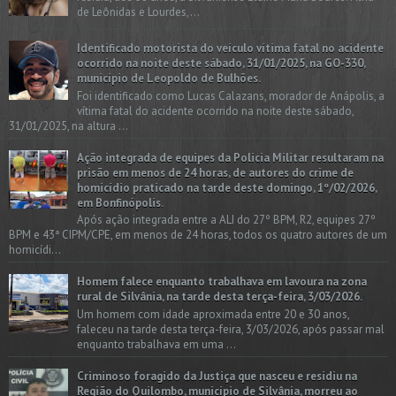
de Leônidas e Lourdes,...
Identificado motorista do veículo vítima fatal no acidente
ocorrido na noite deste sábado, 31/01/2025, na GO-330,
município de Leopoldo de Bulhões.
Foi identificado como Lucas Calazans, morador de Anápolis, a
vítima fatal do acidente ocorrido na noite deste sábado,
31/01/2025, na altura ...
Ação integrada de equipes da Policia Militar resultaram na
prisão em menos de 24 horas, de autores do crime de
homicídio praticado na tarde deste domingo, 1º/02/2026,
em Bonfinópolis.
Após ação integrada entre a ALI do 27º BPM, R2, equipes 27º
BPM e 43ª CIPM/CPE, em menos de 24 horas, todos os quatro autores de um
homicídi...
Homem falece enquanto trabalhava em lavoura na zona
rural de Silvânia, na tarde desta terça-feira, 3/03/2026.
Um homem com idade aproximada entre 20 e 30 anos,
faleceu na tarde desta terça-feira, 3/03/2026, após passar mal
enquanto trabalhava em uma ...
Criminoso foragido da Justiça que nasceu e residiu na
Região do Quilombo, município de Silvânia, morreu ao