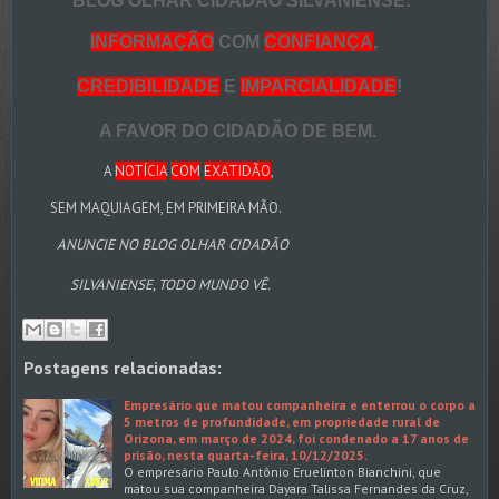
BLOG OLHAR CIDADÃO SILVANIENSE:
INFORMAÇÃO
COM
CONFIANÇA
,
CREDIBILIDADE
E
IMPARCIALIDADE
!
A FAVOR DO CIDADÃO DE BEM.
A
NOTÍCIA
COM
EXATIDÃO
,
SEM MAQUIAGEM, EM PRIMEIRA MÃO.
ANUNCIE NO BLOG OLHAR CIDADÃO
SILVANIENSE, TODO MUNDO VÊ.
Postagens relacionadas:
Empresário que matou companheira e enterrou o corpo a
5 metros de profundidade, em propriedade rural de
Orizona, em março de 2024, foi condenado a 17 anos de
prisão, nesta quarta-feira, 10/12/2025.
O empresário Paulo Antônio Eruelinton Bianchini, que
matou sua companheira Dayara Talissa Fernandes da Cruz,