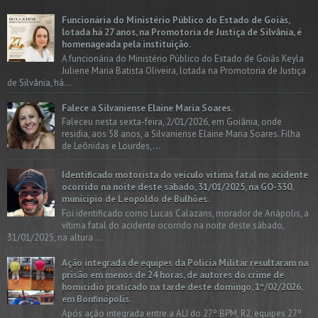
Funcionária do Ministério Público do Estado de Goiás,
lotada há 27 anos, na Promotoria de Justiça de Silvânia, é
homenageada pela instituição.
A funcionária do Ministério Público do Estado de Goiás Keyla
Juliene Maria Batista Oliveira, lotada na Promotoria de Justiça
de Silvânia, há...
Falece a Silvaniense Elaine Maria Soares.
Faleceu nesta sexta-feira, 2/01/2026, em Goiânia, onde
residia, aos 58 anos, a Silvaniense Elaine Maria Soares. Filha
de Leônidas e Lourdes,...
Identificado motorista do veículo vítima fatal no acidente
ocorrido na noite deste sábado, 31/01/2025, na GO-330,
município de Leopoldo de Bulhões.
Foi identificado como Lucas Calazans, morador de Anápolis, a
vítima fatal do acidente ocorrido na noite deste sábado,
31/01/2025, na altura ...
Ação integrada de equipes da Policia Militar resultaram na
prisão em menos de 24 horas, de autores do crime de
homicídio praticado na tarde deste domingo, 1º/02/2026,
em Bonfinópolis.
Após ação integrada entre a ALI do 27º BPM, R2, equipes 27º