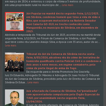
em março de 2024, e enterrou o corpo da vítima a 5 metros de profundidade,
em uma propriedade rural no município de …
Leia mais
Júri Popular na manhã desta segunda-feira, 1/12/2025,
em Silvânia, condenou homem que tirou a vida de mãe e
filho, que ocupavam motocicleta na Rodovia Senador
José Caixeta GO-010, no trecho conhecido como
Mangueirão, no município de Silvânia, em dezembro de
2015.
Abrindo a temporada do Tribunal do Júri de 2025, aconteceu na manhã desta
segunda-feira, 1/12/2025, no Fórum da Comarca de Silvânia, o Júri Popular
que teve como réu Leandro Araújo Silva, a época com 35 anos, autor do ac…
Leia mais
Tribunal do Júri da Comarca de Silvânia nesta sexta-
feira, 6/03/2026, absolveu réu do crime de tentativa de
homicídio qualificado contra Policial Civil e o condenou a
dois anos e nove meses, em regime semiaberto, pelo
crime de porte ilegal de arma de fogo.
Da esquerda para a direita:Promotora Dra Grazielly,
Juiz Dr.Eduardo, Advogado Dr. Máximo e Advogado Dr. Joao Victor.O Tribunal
do Júri da Comarca de Silvânia, presidido pelo Juíz de Direito da Comarca de
Silvânia Dr.Edua…
Leia mais
Juiz afastado da Comarca de Silvânia, foi "penalizado"
com aposentadoria compulsoria pelo Órgão Especial do
TJGO, por unanimidade nesta segunda-feira,
13/04/2026.
O juiz de direito afastado da Comarca de Silvânia, Adenito