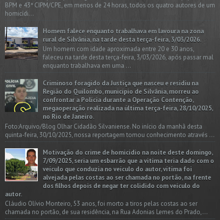
BPM e 43ª CIPM/CPE, em menos de 24 horas, todos os quatro autores de um
homicídi...
Homem falece enquanto trabalhava em lavoura na zona
rural de Silvânia, na tarde desta terça-feira, 3/03/2026.
Um homem com idade aproximada entre 20 e 30 anos,
faleceu na tarde desta terça-feira, 3/03/2026, após passar mal
enquanto trabalhava em uma ...
Criminoso foragido da Justiça que nasceu e residiu na
Região do Quilombo, município de Silvânia, morreu ao
confrontar a Polícia durante a Operação Contenção,
megaoperação realizada na última terça-feira, 28/10/2025,
no Rio de Janeiro.
Foto:Arquivo/Blog Olhar Cidadão Silvaniense. No início da manhã desta
quinta-feira, 30/10/2025, nossa reportagem tomou conhecimento através ...
Motivação do crime de homicídio na noite deste domingo,
7/09/2025, seria um esbarrão que a vitima teria dado com o
veículo que conduzia no veículo do autor, vítima foi
alvejada pelas costas ao ser chamada no portão, na frente
dos filhos depois de negar ter colidido com veículo do
autor.
Cláudio Olívio Monteiro, 53 anos, foi morto a tiros pelas costas ao ser
chamada no portão, de sua residência, na Rua Adonias Lemes do Prado,...