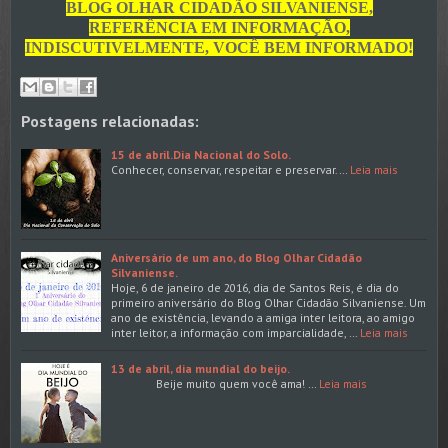
BLOG OLHAR CIDADÃO SILVANIENSE,
REFERÊNCIA EM INFORMAÇÃO,
INDISCUTIVELMENTE, VOCÊ BEM INFORMADO!
Postagens relacionadas:
15 de abril.Dia Nacional do Solo.
Conhecer, conservar, respeitar e preservar.…
Leia mais
Aniversário de um ano, do Blog Olhar Cidadão
Silvaniense.
Hoje, 6 de janeiro de 2016, dia de Santos Reis, é dia do
primeiro aniversário do Blog Olhar Cidadão Silvaniense. Um
ano de existência, levando a amiga inter leitora, ao amigo
inter leitor, a informação com imparcialidade, …
Leia mais
13 de abril, dia mundial do beijo.
Beije muito quem você ama! …
Leia mais