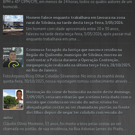
BPM e 43ª CIPM/CPE, em menos de 24 horas, todos os quatro autores de um
homicídi...
Homem falece enquanto trabalhava em lavoura na zona
rural de Silvânia, na tarde desta terça-feira, 3/03/2026.
Um homem com idade aproximada entre 20 e 30 anos,
faleceu na tarde desta terça-feira, 3/03/2026, após passar mal
enquanto trabalhava em uma ...
Criminoso foragido da Justiça que nasceu e residiu na
Região do Quilombo, município de Silvânia, morreu ao
confrontar a Polícia durante a Operação Contenção,
megaoperação realizada na última terça-feira, 28/10/2025,
no Rio de Janeiro.
Foto:Arquivo/Blog Olhar Cidadão Silvaniense. No início da manhã desta
quinta-feira, 30/10/2025, nossa reportagem tomou conhecimento através ...
Motivação do crime de homicídio na noite deste domingo,
7/09/2025, seria um esbarrão que a vitima teria dado com o
veículo que conduzia no veículo do autor, vítima foi
alvejada pelas costas ao ser chamada no portão, na frente
dos filhos depois de negar ter colidido com veículo do
autor.
Cláudio Olívio Monteiro, 53 anos, foi morto a tiros pelas costas ao ser
chamada no portão, de sua residência, na Rua Adonias Lemes do Prado,...