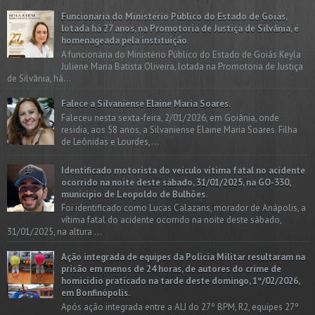
Funcionária do Ministério Público do Estado de Goiás,
lotada há 27 anos, na Promotoria de Justiça de Silvânia, é
homenageada pela instituição.
A funcionária do Ministério Público do Estado de Goiás Keyla
Juliene Maria Batista Oliveira, lotada na Promotoria de Justiça
de Silvânia, há...
Falece a Silvaniense Elaine Maria Soares.
Faleceu nesta sexta-feira, 2/01/2026, em Goiânia, onde
residia, aos 58 anos, a Silvaniense Elaine Maria Soares. Filha
de Leônidas e Lourdes,...
Identificado motorista do veículo vítima fatal no acidente
ocorrido na noite deste sábado, 31/01/2025, na GO-330,
município de Leopoldo de Bulhões.
Foi identificado como Lucas Calazans, morador de Anápolis, a
vítima fatal do acidente ocorrido na noite deste sábado,
31/01/2025, na altura ...
Ação integrada de equipes da Policia Militar resultaram na
prisão em menos de 24 horas, de autores do crime de
homicídio praticado na tarde deste domingo, 1º/02/2026,
em Bonfinópolis.
Após ação integrada entre a ALI do 27º BPM, R2, equipes 27º