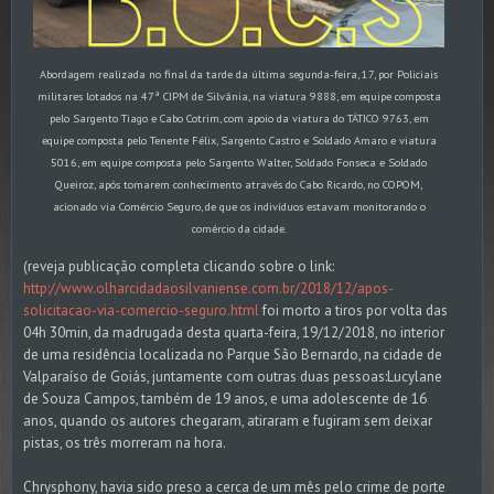
Abordagem realizada no final da tarde da última segunda-feira, 17, por Policiais
militares lotados na 47ª CIPM de Silvânia, na viatura 9888, em equipe composta
pelo Sargento Tiago e Cabo Cotrim, com apoio da viatura do TÁTICO 9763, em
equipe composta pelo Tenente Félix, Sargento Castro e Soldado Amaro e viatura
5016, em equipe composta pelo Sargento Walter, Soldado Fonseca e Soldado
Queiroz, após tomarem conhecimento através do Cabo Ricardo, no COPOM,
acionado via Comércio Seguro, de que os indivíduos estavam monitorando o
comércio da cidade.
(reveja publicação completa clicando sobre o link:
http://www.olharcidadaosilvaniense.com.br/2018/12/apos-
solicitacao-via-comercio-seguro.html
foi morto a tiros por volta das
04h 30min, da madrugada desta quarta-feira, 19/12/2018, no interior
de uma residência localizada no Parque São Bernardo, na cidade de
Valparaíso de Goiás, juntamente com outras duas pessoas:Lucylane
de Souza Campos, também de 19 anos, e uma adolescente de 16
anos, quando os autores chegaram, atiraram e fugiram sem deixar
pistas, os três morreram na hora.
Chrysphony, havia sido preso a cerca de um mês pelo crime de porte