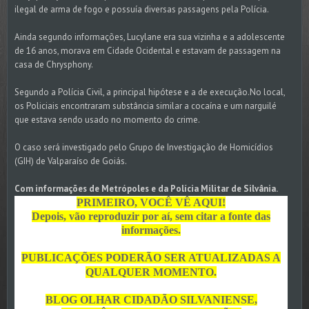
ilegal de arma de fogo e possuía diversas passagens pela Polícia.
Ainda segundo informações, Lucylane era sua vizinha e a adolescente
de 16 anos, morava em Cidade Ocidental e estavam de passagem na
casa de Chrysphony.
Segundo a Polícia Civil, a principal hipótese e a de execução.No local,
os Policiais encontraram substância similar a cocaína e um narguilé
que estava sendo usado no momento do crime.
O caso será investigado pelo Grupo de Investigação de Homicídios
(GIH) de Valparaíso de Goiás.
Com informações de Metrópoles e da Polícia Militar de Silvânia.
PRIMEIRO, VOCÊ VÊ AQUI!
Depois, vão reproduzir por aí, sem citar a fonte das
informações.
PUBLICAÇÕES PODERÃO SER ATUALIZADAS A
QUALQUER MOMENTO.
BLOG OLHAR CIDADÃO SILVANIENSE,