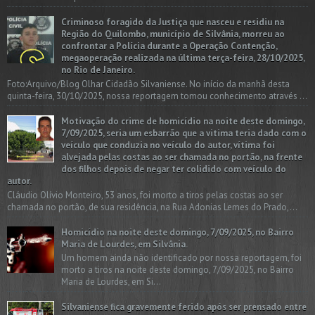
Criminoso foragido da Justiça que nasceu e residiu na
Região do Quilombo, município de Silvânia, morreu ao
confrontar a Polícia durante a Operação Contenção,
megaoperação realizada na última terça-feira, 28/10/2025,
no Rio de Janeiro.
Foto:Arquivo/Blog Olhar Cidadão Silvaniense. No início da manhã desta
quinta-feira, 30/10/2025, nossa reportagem tomou conhecimento através ...
Motivação do crime de homicídio na noite deste domingo,
7/09/2025, seria um esbarrão que a vitima teria dado com o
veículo que conduzia no veículo do autor, vítima foi
alvejada pelas costas ao ser chamada no portão, na frente
dos filhos depois de negar ter colidido com veículo do
autor.
Cláudio Olívio Monteiro, 53 anos, foi morto a tiros pelas costas ao ser
chamada no portão, de sua residência, na Rua Adonias Lemes do Prado,...
Homicídio na noite deste domingo, 7/09/2025, no Bairro
Maria de Lourdes, em Silvânia.
Um homem ainda não identificado por nossa reportagem, foi
morto a tiros na noite deste domingo, 7/09/2025, no Bairro
Maria de Lourdes, em Si...
Silvaniense fica gravemente ferido após ser prensado entre