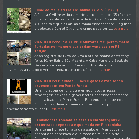
Crime de maus tratos aos animais (Lei 9.605/98).
A Policia Civil investiga a morte de, pelo menos, 35 cães em
dois bairros de Santa Bárbara de Goiás, a 50 km de Goiânia.
A suspeita é que os animais foram envenenados. Segundo
o delegado Daniel Oliveira, o crime pode ter s…
Leia mais
VIANÓPOLIS:Policiais Civis e Militares recuperam motos
furtadas por menor e que seriam vendidas por R$
150,00.
Após registro de furto de uma moto na manhã desta terça-
feira, 10, no Bairro São Vicente, o Cabo Mário e o Soldado
Dos Anjos iniciaram diligências e descobriram que um
jovem havia furtado o veículo. Foram até a residênci…
Leia mais
VIANÓPOLIS:Crueldade… Cães e gatos estão sendo
envenenados em Ponte Funda.
Uma moradora denunciou e enviou fotos à nossa
reportagem de cães e gatos mortos por envenenamento
na localidade de Ponte Funda. Ela denunciou que nos
últimos dias, diversos animais foram mortos por
envenenamento e , por i…
Leia mais
Caminhonete tomada de assalto em Vianópolis é
encontrada depenada e queimada em Piracanjuba.
Uma caminhonete tomada de assalto em Vianópolis foi
encontrada depenada e queimada no município de
Piracanjuba. A caminhonete Hilux de cor branca, placas de