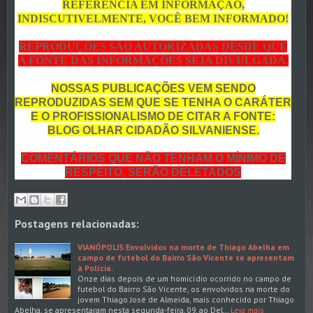
REFERÊNCIA EM INFORMAÇÃO,
INDISCUTIVELMENTE, VOCÊ BEM INFORMADO!
REPRODUÇÕES SÃO AUTORIZADAS DESDE QUE
A FONTE DAS INFORMAÇÕES SEJA DIVULGADA.
NOSSAS PUBLICAÇÕES VEM SENDO
REPRODUZIDAS SEM QUE SE TENHA O CARÁTER
E O PROFISSIONALISMO DE CITAR A FONTE:
BLOG OLHAR CIDADÃO SILVANIENSE.
COMENTÁRIOS QUE NÃO TENHAM O MÍNIMO DE
RESPEITO, SERÃO DELETADOS
Postagens relacionadas:
VIANÓPOLIS:Envolvidos na morte de Thiago Abelha em
campo de futebol do Bairro São Vicente se apresentam
à Polícia.
Onze dias depois de um homicídio ocorrido no campo de
futebol do Bairro São Vicente, os envolvidos na morte do
jovem Thiago José de Almeida, mais conhecido por Thiago
Abelha, se apresentaram nesta segunda-feira, 09, ao Del…
Leia mais