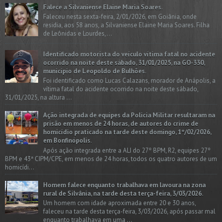
Falece a Silvaniense Elaine Maria Soares.
Faleceu nesta sexta-feira, 2/01/2026, em Goiânia, onde
residia, aos 58 anos, a Silvaniense Elaine Maria Soares. Filha
de Leônidas e Lourdes,...
Identificado motorista do veículo vítima fatal no acidente
ocorrido na noite deste sábado, 31/01/2025, na GO-330,
município de Leopoldo de Bulhões.
Foi identificado como Lucas Calazans, morador de Anápolis, a
vítima fatal do acidente ocorrido na noite deste sábado,
31/01/2025, na altura ...
Ação integrada de equipes da Policia Militar resultaram na
prisão em menos de 24 horas, de autores do crime de
homicídio praticado na tarde deste domingo, 1º/02/2026,
em Bonfinópolis.
Após ação integrada entre a ALI do 27º BPM, R2, equipes 27º
BPM e 43ª CIPM/CPE, em menos de 24 horas, todos os quatro autores de um
homicídi...
Homem falece enquanto trabalhava em lavoura na zona
rural de Silvânia, na tarde desta terça-feira, 3/03/2026.
Um homem com idade aproximada entre 20 e 30 anos,
faleceu na tarde desta terça-feira, 3/03/2026, após passar mal
enquanto trabalhava em uma ...