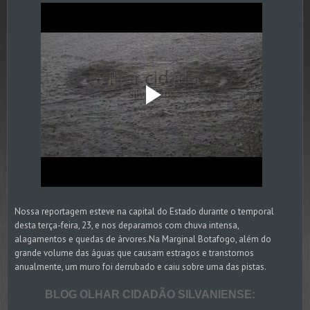
Nossa reportagem esteve na capital do Estado durante o temporal
desta terça-feira, 23, e nos deparamos com chuva intensa,
alagamentos e quedas de árvores.Na Marginal Botafogo, além do
grande volume das águas que causam estragos e transtornos
anualmente, um muro foi derrubado e caiu sobre uma das pistas.
BLOG OLHAR CIDADÃO SILVANIENSE: