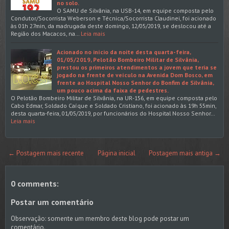
no solo.
O SAMU de Silvânia, na USB-14, em equipe composta pelo
Condutor/Socorrista Weberson e Técnica/Socorrista Claudinei, foi acionado
às 01h 27min, da madrugada deste domingo, 12/05/2019, se deslocou até a
Região dos Macacos, na…
Leia mais
Acionado no início da noite desta quarta-feira,
01/05/2019, Pelotão Bombeiro Militar de Silvânia,
prestou os primeiros atendimentos a jovem que teria se
jogado na frente de veículo na Avenida Dom Bosco, em
frente ao Hospital Nosso Senhor do Bonfim de Silvânia,
um pouco acima da faixa de pedestres.
O Pelotão Bombeiro Militar de Silvânia, na UR-156, em equipe composta pelo
Cabo Edmar, Soldado Caíque e Soldado Cristiano, foi acionado às 19h 55min,
desta quarta-feira, 01/05/2019, por funcionários do Hospital Nosso Senhor…
Leia mais
← Postagem mais recente
Página inicial
Postagem mais antiga →
0 comments:
Postar um comentário
Observação: somente um membro deste blog pode postar um
comentário.