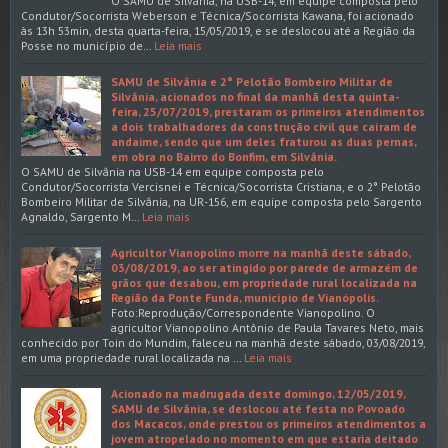
O SAMU de Silvânia, na USB-14, em equipe composta pelo
Condutor/Socorrista Weberson e Técnica/Socorrista Kawana, foi acionado
às 13h 53min, desta quarta-feira, 15/05/2019, e se deslocou até a Região da
Posse no município de…
Leia mais
SAMU de Silvânia e 2° Pelotão Bombeiro Militar de
Silvânia, acionados no final da manhã desta quinta-
feira, 25/07/2019, prestaram os primeiros atendimentos
a dois trabalhadores da construção civil que caíram de
andaime, sendo que um deles fraturou as duas pernas,
em obra no Bairro do Bonfim, em Silvânia.
O SAMU de Silvânia na USB-14 em equipe composta pelo
Condutor/Socorrista Vercisnei e Técnica/Socorrista Cristiana, e o 2° Pelotão
Bombeiro Militar de Silvânia, na UR-156, em equipe composta pelo Sargento
Agnaldo, Sargento M…
Leia mais
Agricultor Vianopolino morre na manhã deste sábado,
03/08/2019, ao ser atingido por parede de armazém de
grãos que desabou, em propriedade rural localizada na
Região da Ponte Funda, município de Vianópolis.
Foto:Reprodução/Correspondente Vianopolino. O
agricultor Vianopolino Antônio de Paula Tavares Neto, mais
conhecido por Toin do Mundim, faleceu na manhã deste sábado, 03/08/2019,
em uma propriedade rural localizada na …
Leia mais
Acionado na madrugada deste domingo, 12/05/2019,
SAMU de Silvânia, se deslocou até festa no Povoado
dos Macacos, onde prestou os primeiros atendimentos a
jovem atropelado no momento em que estaria deitado