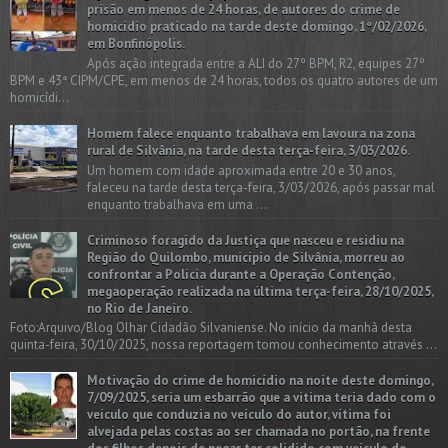
prisão em menos de 24 horas, de autores do crime de
homicídio praticado na tarde deste domingo, 1º/02/2026,
em Bonfinópolis.
Após ação integrada entre a ALI do 27º BPM, R2, equipes 27º
BPM e 43ª CIPM/CPE, em menos de 24 horas, todos os quatro autores de um
homicídi...
Homem falece enquanto trabalhava em lavoura na zona
rural de Silvânia, na tarde desta terça-feira, 3/03/2026.
Um homem com idade aproximada entre 20 e 30 anos,
faleceu na tarde desta terça-feira, 3/03/2026, após passar mal
enquanto trabalhava em uma ...
Criminoso foragido da Justiça que nasceu e residiu na
Região do Quilombo, município de Silvânia, morreu ao
confrontar a Polícia durante a Operação Contenção,
megaoperação realizada na última terça-feira, 28/10/2025,
no Rio de Janeiro.
Foto:Arquivo/Blog Olhar Cidadão Silvaniense. No início da manhã desta
quinta-feira, 30/10/2025, nossa reportagem tomou conhecimento através ...
Motivação do crime de homicídio na noite deste domingo,
7/09/2025, seria um esbarrão que a vitima teria dado com o
veículo que conduzia no veículo do autor, vítima foi
alvejada pelas costas ao ser chamada no portão, na frente