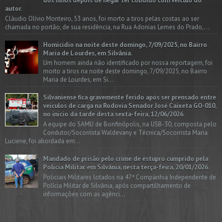
dos filhos depois de negar ter colidido com veículo do
autor.
Cláudio Olívio Monteiro, 53 anos, foi morto a tiros pelas costas ao ser
chamada no portão, de sua residência, na Rua Adonias Lemes do Prado,...
Homicídio na noite deste domingo, 7/09/2025, no Bairro
Maria de Lourdes, em Silvânia.
Um homem ainda não identificado por nossa reportagem, foi
morto a tiros na noite deste domingo, 7/09/2025, no Bairro
Maria de Lourdes, em Si...
Silvaniense fica gravemente ferido após ser prensado entre
veículos de carga na Rodovia Senador José Caixeta GO-010,
no início da tarde desta sexta-feira, 12/06/2026.
A equipe do SAMU de Bonfinópolis, na USB-30, composta pelo
Condutor/Socorrista Waldevany e Técnica/Socorrista Maria
Luciene, foi abordada em...
Mandado de prisão pelo crime de estupro cumprido pela
Polícia Militar em Silvânia, nesta terça-feira, 20/01/2026.
Policiais Militares lotados na 47ª Companhia Independente de
Polícia Militar de Silvânia, após compartilhamento de
informações com as agênci...