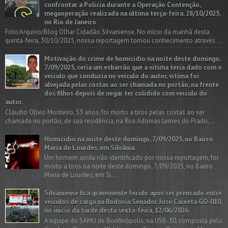
confrontar a Polícia durante a Operação Contenção,
megaoperação realizada na última terça-feira, 28/10/2025,
no Rio de Janeiro.
Foto:Arquivo/Blog Olhar Cidadão Silvaniense. No início da manhã desta
quinta-feira, 30/10/2025, nossa reportagem tomou conhecimento através ...
Motivação do crime de homicídio na noite deste domingo,
7/09/2025, seria um esbarrão que a vitima teria dado com o
veículo que conduzia no veículo do autor, vítima foi
alvejada pelas costas ao ser chamada no portão, na frente
dos filhos depois de negar ter colidido com veículo do
autor.
Cláudio Olívio Monteiro, 53 anos, foi morto a tiros pelas costas ao ser
chamada no portão, de sua residência, na Rua Adonias Lemes do Prado,...
Homicídio na noite deste domingo, 7/09/2025, no Bairro
Maria de Lourdes, em Silvânia.
Um homem ainda não identificado por nossa reportagem, foi
morto a tiros na noite deste domingo, 7/09/2025, no Bairro
Maria de Lourdes, em Si...
Silvaniense fica gravemente ferido após ser prensado entre
veículos de carga na Rodovia Senador José Caixeta GO-010,
no início da tarde desta sexta-feira, 12/06/2026.
A equipe do SAMU de Bonfinópolis, na USB-30, composta pelo