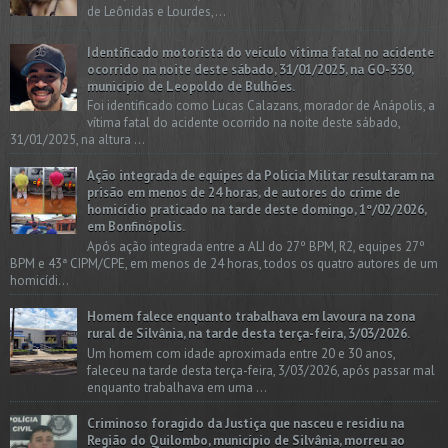
de Leônidas e Lourdes,...
Identificado motorista do veículo vítima fatal no acidente
ocorrido na noite deste sábado, 31/01/2025, na GO-330,
município de Leopoldo de Bulhões.
Foi identificado como Lucas Calazans, morador de Anápolis, a
vítima fatal do acidente ocorrido na noite deste sábado,
31/01/2025, na altura ...
Ação integrada de equipes da Policia Militar resultaram na
prisão em menos de 24 horas, de autores do crime de
homicídio praticado na tarde deste domingo, 1º/02/2026,
em Bonfinópolis.
Após ação integrada entre a ALI do 27º BPM, R2, equipes 27º
BPM e 43ª CIPM/CPE, em menos de 24 horas, todos os quatro autores de um
homicídi...
Homem falece enquanto trabalhava em lavoura na zona
rural de Silvânia, na tarde desta terça-feira, 3/03/2026.
Um homem com idade aproximada entre 20 e 30 anos,
faleceu na tarde desta terça-feira, 3/03/2026, após passar mal
enquanto trabalhava em uma ...
Criminoso foragido da Justiça que nasceu e residiu na
Região do Quilombo, município de Silvânia, morreu ao