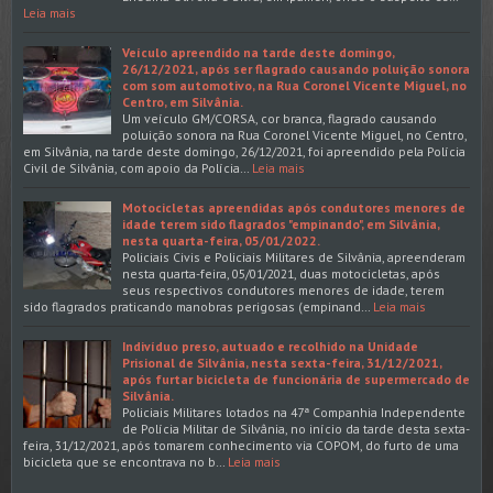
Leia mais
Veículo apreendido na tarde deste domingo,
26/12/2021, após ser flagrado causando poluição sonora
com som automotivo, na Rua Coronel Vicente Miguel, no
Centro, em Silvânia.
Um veículo GM/CORSA, cor branca, flagrado causando
poluição sonora na Rua Coronel Vicente Miguel, no Centro,
em Silvânia, na tarde deste domingo, 26/12/2021, foi apreendido pela Polícia
Civil de Silvânia, com apoio da Polícia…
Leia mais
Motocicletas apreendidas após condutores menores de
idade terem sido flagrados "empinando", em Silvânia,
nesta quarta-feira, 05/01/2022.
Policiais Civis e Policiais Militares de Silvânia, apreenderam
nesta quarta-feira, 05/01/2021, duas motocicletas, após
seus respectivos condutores menores de idade, terem
sido flagrados praticando manobras perigosas (empinand…
Leia mais
Indivíduo preso, autuado e recolhido na Unidade
Prisional de Silvânia, nesta sexta-feira, 31/12/2021,
após furtar bicicleta de funcionária de supermercado de
Silvânia.
Policiais Militares lotados na 47ª Companhia Independente
de Polícia Militar de Silvânia, no início da tarde desta sexta-
feira, 31/12/2021, após tomarem conhecimento via COPOM, do furto de uma
bicicleta que se encontrava no b…
Leia mais