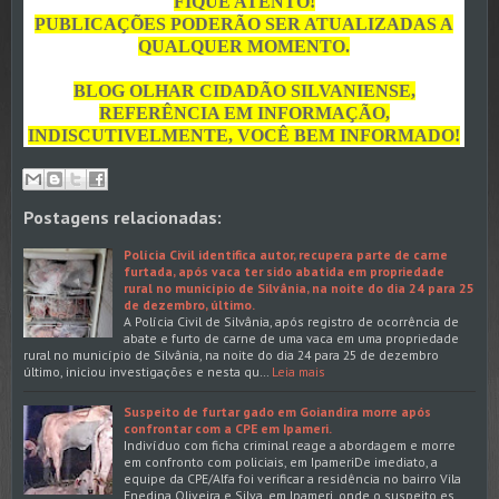
FIQUE ATENTO!
PUBLICAÇÕES PODERÃO SER ATUALIZADAS A
QUALQUER MOMENTO.
BLOG OLHAR CIDADÃO SILVANIENSE,
REFERÊNCIA EM INFORMAÇÃO,
INDISCUTIVELMENTE, VOCÊ BEM INFORMADO!
Postagens relacionadas:
Polícia Civil identifica autor, recupera parte de carne
furtada, após vaca ter sido abatida em propriedade
rural no município de Silvânia, na noite do dia 24 para 25
de dezembro, último.
A Polícia Civil de Silvânia, após registro de ocorrência de
abate e furto de carne de uma vaca em uma propriedade
rural no município de Silvânia, na noite do dia 24 para 25 de dezembro
último, iniciou investigações e nesta qu…
Leia mais
Suspeito de furtar gado em Goiandira morre após
confrontar com a CPE em Ipameri.
Indivíduo com ficha criminal reage a abordagem e morre
em confronto com policiais, em IpameriDe imediato, a
equipe da CPE/Alfa foi verificar a residência no bairro Vila
Enedina Oliveira e Silva, em Ipameri, onde o suspeito es…