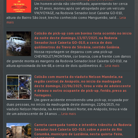
Um homem ainda não identificado, aparentando ter cerca
de 35 anos, morreu após ser atropelado por um veículo
VW/VOYAGE, na Rodovia Senador José Caixeta GO-010,
altura do Bairro São José, trecho conhecido como Mangueirão, saíd…
Leia
mais
Colisão de pick-up com um bovino teria ocorrido no início
da noite deste domingo, 13/07/2025, na Rodovia
Senador José Caixeta GO-010, a cerca de dois
quilômetros do Trevo de Silvânia, sentido Goiânia.
Nossa reportagem se deparou com uma pick-up
CHEVROLET/MONTANA, cor branca, com a frente com danos
de grande monta as margens da Rodovia Senador José Caixeta GO-010, na
altura aproximada do km-68, a cerca de dois quilômetros d…
Leia mais
Colisão com mureta do viaduto Nelson Mandela, na
região central de Anápolis, no início da madrugada
deste domingo, 22/06/2025, tirou a vida de adolescente
e deixou o outro ocupante de pick-up, ferido, preso as
ferragens.
Um grave acidente envolvendo uma pick-up, ocupada por
duas pessoas, no início da madrugada deste domingo, 22/06/2025, no
viaduto Nelson Mandela, na Avenida Brasil Norte, em Anápolis, tirou a vida
de um adolescente de 14 anos …
Leia mais
Carreta carregada tomba e interdita trânsito da Rodovia
Senador José Caixeta GO-010, sobre a ponte do Rio
Corumbá, município de Luziânia, nesta quinta-feira,