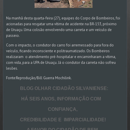
Na manhã desta quarta-feira (27), equipes do Corpo de Bombeiros, foi
acionadas para resgatar uma vítima de acidente na BR-153, próximo
de Uruaçu. Uma colisão envolvendo uma carreta e um veículo de
passeio.
Com o impacto, o condutor do carro foi arremessado para fora do
veículo, ficando inconsciente e politraumatizado. Os Bombeiros
realizaram o atendimento pré-hospitalar e encaminharam a vítima,
com vida, para a UPA de Uruaçu. Já o condutor da carreta não sofreu
lesões.
Fonte:Reprodução/Bill Guerra Mochilink.
BLOG OLHAR CIDADÃO SILVANIENSE:
HÁ SEIS ANOS, INFORMAÇÃO COM
CONFIANÇA,
CREDIBILIDADE E IMPARCIALIDADE!
A FAVOR DO CIDADÃO DE BEM.