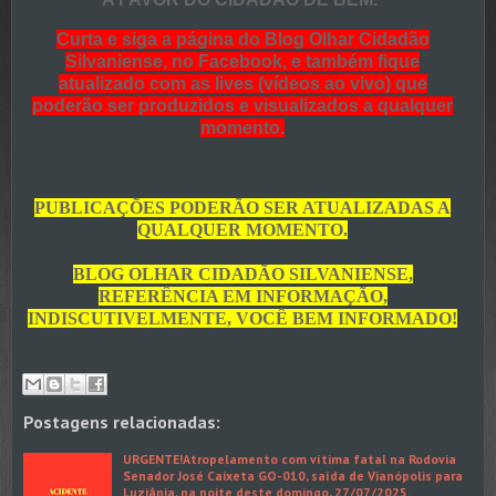
Curta e siga a página do Blog Olhar Cidadão
Silvaniense, no Facebook, e também fique
atualizado com as lives (vídeos ao vivo) que
poderão ser produzidos e visualizados a qualquer
momento.
PUBLICAÇÕES PODERÃO SER ATUALIZADAS A
QUALQUER MOMENTO.
BLOG OLHAR CIDADÃO SILVANIENSE,
REFERÊNCIA EM INFORMAÇÃO,
INDISCUTIVELMENTE, VOCÊ BEM INFORMADO!
Postagens relacionadas:
URGENTE!Atropelamento com vítima fatal na Rodovia
Senador José Caixeta GO-010, saída de Vianópolis para
Luziânia, na noite deste domingo, 27/07/2025.