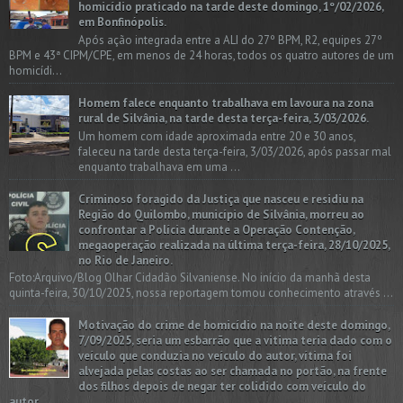
homicídio praticado na tarde deste domingo, 1º/02/2026,
em Bonfinópolis.
Após ação integrada entre a ALI do 27º BPM, R2, equipes 27º
BPM e 43ª CIPM/CPE, em menos de 24 horas, todos os quatro autores de um
homicídi...
Homem falece enquanto trabalhava em lavoura na zona
rural de Silvânia, na tarde desta terça-feira, 3/03/2026.
Um homem com idade aproximada entre 20 e 30 anos,
faleceu na tarde desta terça-feira, 3/03/2026, após passar mal
enquanto trabalhava em uma ...
Criminoso foragido da Justiça que nasceu e residiu na
Região do Quilombo, município de Silvânia, morreu ao
confrontar a Polícia durante a Operação Contenção,
megaoperação realizada na última terça-feira, 28/10/2025,
no Rio de Janeiro.
Foto:Arquivo/Blog Olhar Cidadão Silvaniense. No início da manhã desta
quinta-feira, 30/10/2025, nossa reportagem tomou conhecimento através ...
Motivação do crime de homicídio na noite deste domingo,
7/09/2025, seria um esbarrão que a vitima teria dado com o
veículo que conduzia no veículo do autor, vítima foi
alvejada pelas costas ao ser chamada no portão, na frente
dos filhos depois de negar ter colidido com veículo do
autor.